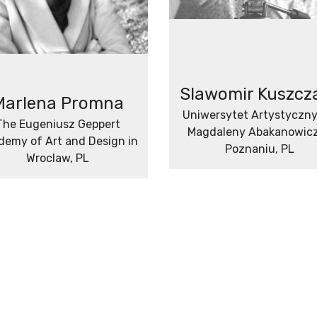
Slawomir Kuszcz
Marlena Promna
Uniwersytet Artystyczny
The Eugeniusz Geppert
Magdaleny Abakanowic
demy of Art and Design in
Poznaniu, PL
Wroclaw, PL