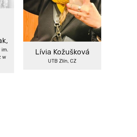
ak,
 im.
Lívia Kožušková
z w
UTB Zlín, CZ