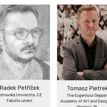
Radek Petříček
Tomasz Pietre
stravská Univerzita, CZ
The Eugeniusz Gepper
Fakulta umění
Academy of Art and Desig
Wroclaw, PL