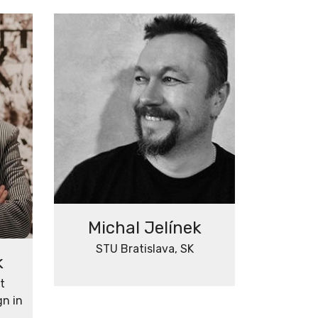
Michal Jelínek
STU Bratislava, SK
k
t
n in